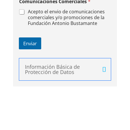
Comunicaciones Comerciales
*
Acepto el envio de comunicaciones
comerciales y/o promociones de la
Fundación Antonio Bustamante
Enviar
A
l
Información Básica de
t
Protección de Datos
e
r
n
a
t
i
v
e