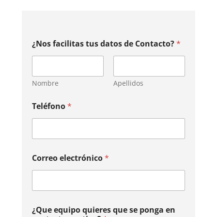
e
¿Nos facilitas tus datos de Contacto?
*
l
e
c
t
r
Nombre
Apellidos
ó
n
Teléfono
*
i
c
o
c
o
n
Correo electrónico
*
t
a
c
t
o
¿Que equipo quieres que se ponga en
¿