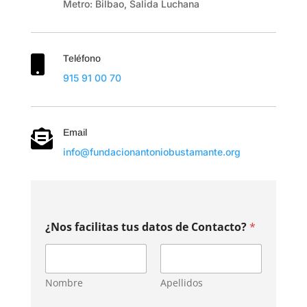
Metro: Bilbao, Salida Luchana
Teléfono

915 91 00 70
Email

info@fundacionantoniobustamante.org
C
¿Nos facilitas tus datos de Contacto?
*
o
n
t
a
c
Nombre
Apellidos
t