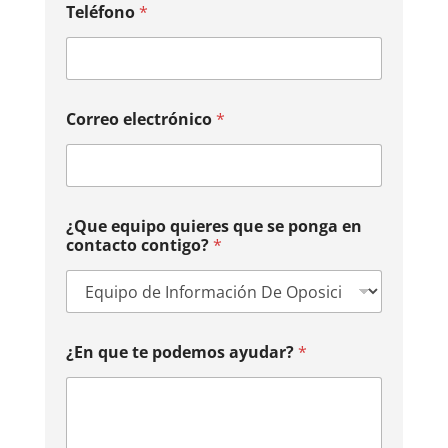
o
Teléfono
*
?
*
C
o
m
u
Correo electrónico
*
n
i
c
a
c
¿Que equipo quieres que se ponga en
i
contacto contigo?
*
o
n
e
s
¿En que te podemos ayudar?
*