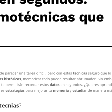
motécnicas que
de parecer una tarea difícil, pero con estas
técnicas
seguro que lo
os históricos
, memorizar todo puede resultar abrumador. Sin emb
 te permitirán recordar estos
datos
en segundos. ¿Quieres aprend
ores
estrategias
para mejorar tu
memoria
y
estudiar
de manera m
ecnias
?