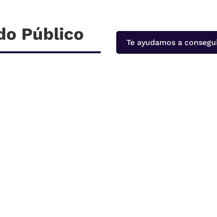
do Público
Te ayudamos a consegui
 la Comunidad de Madrid ¿Quieres conseguir una plaza como limp
te ayudamos a prepararte con garantías de éxito: temario actualiz