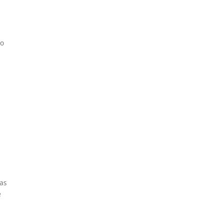
lo
as
e