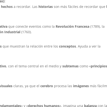
as):
o
hechos
a recordar. Las
historias
son más fáciles de recordar que
ativa
que conecte eventos como la
Revolución Francesa
(1789), la
ón Industrial
(1760).
es
que muestran la relación entre los
conceptos
. Ayuda a ver la
tivo
, con el tema central en el medio y
subtemas
como «
principio
visuales
claras, ya que el
cerebro
procesa las
imágenes
más fácil
undamentales
» y «
derechos humanos
«, imagina una
balanza
con l