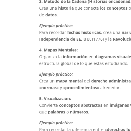
3. Método de la Cadena (Historias encadenad
Crea una
historia
que conecte los
conceptos
de
datos
.
Ejemplo práctico:
Para recordar
fechas históricas
, crea una
narr
Independencia de EE. UU.
(1776) y la
Revoluci
4. Mapas Mentales:
Organiza la
información
en
diagramas visual
estructura global de lo que estás estudiando.
Ejemplo práctico:
Crea un
mapa mental
del
derecho administra
«
normas
» y «
procedimientos
» alrededor.
5. Visualización:
Convierte
conceptos abstractos
en
imágenes 
que
palabras
o
números
.
Ejemplo práctico:
Para recordar la diferencia entre «
derechos f