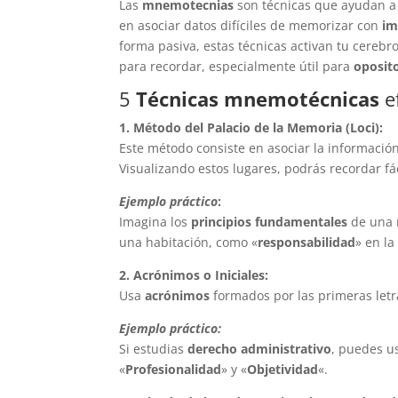
Las
mnemotecnias
son técnicas que ayudan a 
en asociar datos difíciles de memorizar con
im
forma pasiva, estas técnicas activan tu cerebro
para recordar, especialmente útil para
oposit
5
Técnicas mnemotécnicas
e
1. Método del Palacio de la Memoria (Loci):
Este método consiste en asociar la informació
Visualizando estos lugares, podrás recordar f
Ejemplo práctico
:
Imagina los
principios fundamentales
de una 
una habitación, como «
responsabilidad
» en la
2. Acrónimos o Iniciales:
Usa
acrónimos
formados por las primeras let
Ejemplo práctico:
Si estudias
derecho administrativo
, puedes u
«
Profesionalidad
» y «
Objetividad
«.