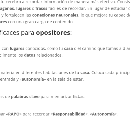
tu cerebro a recordar información de manera más efectiva. Consi
ágenes
,
lugares
o
frases
fáciles de recordar. En lugar de estudiar 
 y fortalecen las
conexiones neuronales
, lo que mejora tu capaci
ores
con una gran carga de contenido.
ficaces para
opositores
:
n con
lugares
conocidos, como tu
casa
o el camino que tomas a diar
ácilmente los
datos
relacionados.
materia en diferentes habitaciones de tu
casa
. Coloca cada princip
 entrada y «
autonomía
» en la sala de estar.
ras de
palabras clave
para memorizar
listas
.
sar «
RAPO
» para recordar «
Responsabilidad
«, «
Autonomía
«,