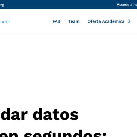
org
Accede a n
FAB
Team
Oferta Académica
dar datos
 en segundos: