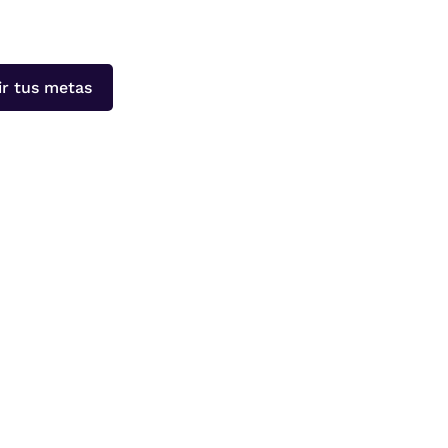
r tus metas
iador o limpiadora en la Comunidad de
ado, simulacros de...