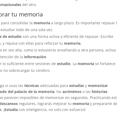
ernacionales
del otro.
jorar tu memoria
e para consolidar la
memoria
a largo plazo. Es importante repasar 
 estudiar todo de una sola vez.
as de estudio
son una forma activa y eficiente de repasar. Escribe
, y repasa con ellas para reforzar tu
memoria
.
o en voz alta, como si estuvieras enseñando a otra persona, activa
etención de la
información
.
r lo suficiente entre sesiones de
estudio
. La
memoria
se fortalece
e no sobrecargar tu cerebro.
ga si usas las
técnicas
adecuadas para
estudiar
y
memorizar
odo del palacio de la memoria
, los
acrónimos
o las
historias
e parecen imposibles de memorizar en segundos. Practicando est
descansos
regulares, lograrás mejorar tu
memoria
y prepararte d
n
. ¡
Estudia
con inteligencia, no solo con esfuerzo!