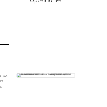
Oposiciones
Centro Oficial de Formación
CSIT Unión Profesional
argo,
er
ás