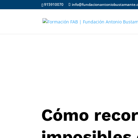
915910070
info@fundacionantoniobustamante.
Cómo recor
imposibles