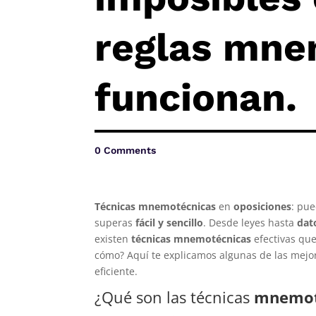
reglas mne
funcionan.
0 Comments
Técnicas mnemotécnicas
en
oposiciones
: pue
superas
fácil y sencillo
. Desde leyes hasta
dat
existen
técnicas mnemotécnicas
efectivas que
cómo? Aquí te explicamos algunas de las mej
eficiente.
¿Qué son las técnicas
mnemot