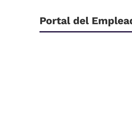
Portal del Emplea
Academia de Oposiciones para Limpieza en
Madrid? En nuestra academia especializada 